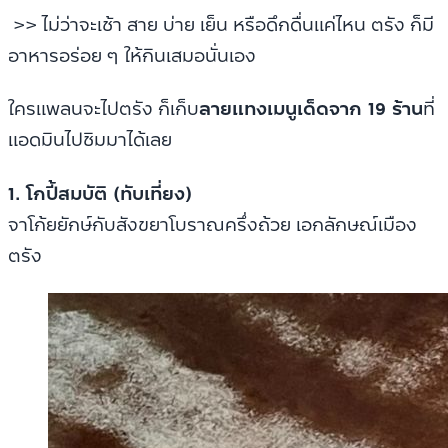
>> ไม่ว่าจะเช้า สาย บ่าย เย็น หรือดึกดื่นแค่ไหน ตรัง ก็มี
อาหารอร่อย ๆ ให้กินเสมอนั่นเอง
ใครแพลนจะไปตรัง ก็เก็บ
ลาย
แทงเมนูเด็ดจาก 19 ร้าน
ที่
แอดมินไปชิมมาได้เลย
1. โกปี้สมบัติ (ทับเที่ยง)
จาโก้ยยักษ์กับสังขยาโบราณครึ่งถ้วย เอกลักษณ์เมือง
ตรัง