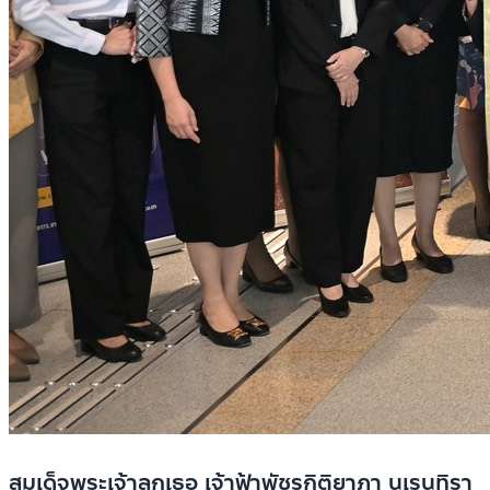
สมเด็จพระเจ้าลูกเธอ เจ้าฟ้าพัชรกิติยาภา นเรนทิรา