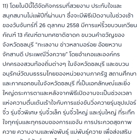
11) โดยในปีนี้ได้จัดกิจกรรมที่สวยงาม ประทับใจและ
สนุกสนานไม่แพ้ปีที่ผ่านมา ซึ่งจะมีพิธีเปิดงานในช่วงเช้า
ของวันจันทร์ที่ 26 ตุลาคม 2558 มีการแห่ริ้วขบวนเกวียน
กัณฑ์ 13 กัณฑ์ตามทศชาติชาดก ขบวนคำขวัญของ
จังหวัดชลบุรี “ทะเลงาม ข่าวหลามอร่อย อ้อยหวาน
จักสานดี ประเพณีวิ่งควาย” โดยอำเภอและองค์กร
ปกครองสวนท้องถิ่นต่างๆ ในจังหวัดชลบุรี และขบวน
อนุรักษ์วัฒนธรรมไทยของหน่วยงานภาครัฐ สถานศึกษา
และภาคเอกชนในจังหวัดชลบุรี ที่เป็นเอกลักษณ์และยิ่ง
ใหญ่ตระการตาและหลังจากพิธีเปิดงานจะเป็นช่วงเวลา
แห่งความตื่นเต้นเร้าใจกับการแข่งขันวิ่งควายรุ่นซุปเปอร์
จิ๋ว รุ่นจิ๋วพิเศษ รุ่นจิ๋วเล็ก รุ่นจิ๋วใหญ่ และรุ่นใหญ่ ที่ระทึก
ใจทุกรุ่นและทุกรอบของการแขงัน การประกวดสุขภาพ
ควาย ความงามและพ่อพันธุ์ แม่พันธุ์ควาย เพื่อส่งเสริม