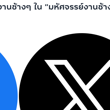
านช้างๆ ใน “มหัศจรรย์งานช้าง