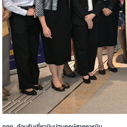
ททท. ต้อนรับเที่ยวบินปฐมฤกษ์สายการบิน