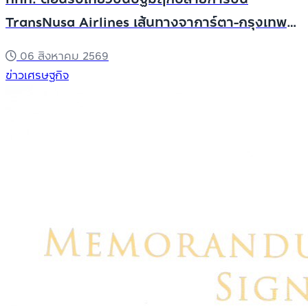
TransNusa Airlines เส้นทางจาการ์ตา-กรุงเทพฯ
เสริม Air Connectivity ดึงนักท่องเที่ยวคุณภาพ
06 สิงหาคม 2569
จากอินโดนีเซีย เริ่มเที่ยวแรกบินแรก 6 สิงหาคมนี้
ข่าวเศรษฐกิจ