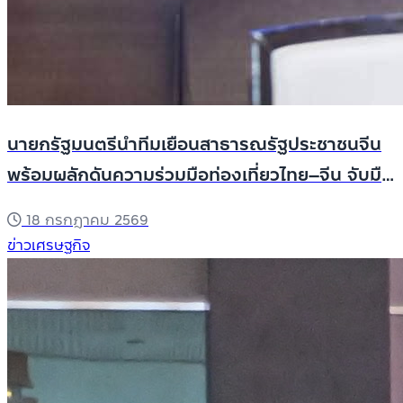
นายกรัฐมนตรีนำทีมเยือนสาธารณรัฐประชาชนจีน
พร้อมผลักดันความร่วมมือท่องเที่ยวไทย–จีน จับมือ
Sichuan Airlines และ Meituan ขยายโอกาสดึง
18 กรกฎาคม 2569
นักท่องเที่ยวจีนตะวันตกสู่ประเทศไทย
ข่าวเศรษฐกิจ