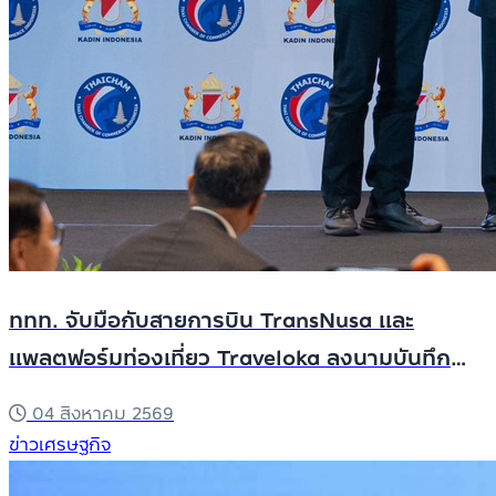
ททท. จับมือกับสายการบิน TransNusa และ
แพลตฟอร์มท่องเที่ยว Traveloka ลงนามบันทึก
ความเข้าใจผลักดันตลาดนักท่องเที่ยวอินโดนีเซีย
04 สิงหาคม 2569
เชื่อมเที่ยวบินตรง ยกระดับประเทศไทยสู่จุดหมาย
ข่าวเศรษฐกิจ
ปลายทาง Muslim-Friendly ชั้นนำของอาเซียน