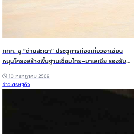
ททท. ชู “ด่านสะเดา” ประตูการท่องเที่ยวอาเซียน
หนุนโครงสร้างพื้นฐานเชื่อมไทย–มาเลเซีย รองรับ
การเติบโตของนักท่องเที่ยวคุณภาพ Overland
10 กรกฎาคม 2569
Tourism
ข่าวเศรษฐกิจ