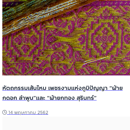
หัตถกรรมเส้นไหม เพชรงามแห่งภูมิปัญญา “ผ้าย
กดอก ลำพูน”และ “ผ้ายกทอง สุรินทร์”
14 พฤษภาคม 2562