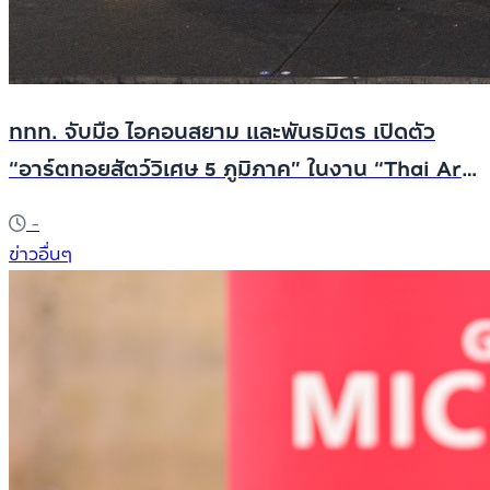
ททท. จับมือ ไอคอนสยาม และพันธมิตร เปิดตัว
“อาร์ตทอยสัตว์วิเศษ 5 ภูมิภาค” ในงาน “Thai Art
Toy Fest : สยามเด็กเล่น” พร้อมขนทัพศิลปินไทย
-
กว่า 85 ศิลปิน/สตูดิโอ โชว์ผลงานอาร์ตทอยไทยเล่า
ข่าวอื่นๆ
เรื่องเมืองไทย