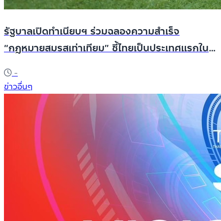
รัฐบาลเปิดทำเนียบฯ ร่วมฉลองความสำเร็จ
“กฎหมายสมรสเท่าเทียม” ชี้ไทยเป็นประเทศแรกใน
อาเซียน พร้อมเตรียมผลักดันสู่เจ้าภาพ World
-
Pride 2030
ข่าวอื่นๆ