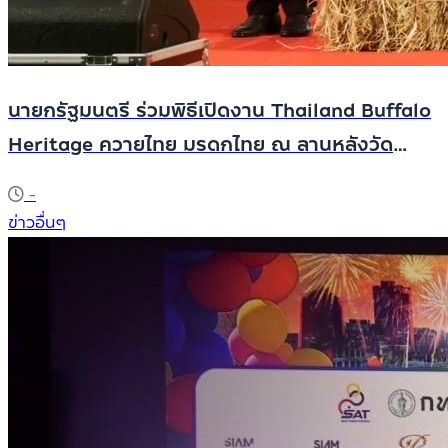
นายกรัฐมนตรี ร่วมพิธีเปิดงาน Thailand Buffalo
Heritage ควายไทย มรดกไทย ณ ลานหลังวัด
มหาธาตุและวัดหลังคาขาว อุทยานประวัติศาสตร์
-
พระนครศรีอยุธยา
ข่าวอื่นๆ