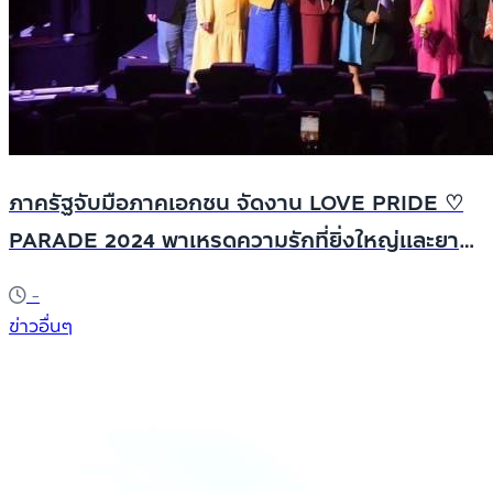
ภาครัฐจับมือภาคเอกชน จัดงาน LOVE PRIDE ♡
PARADE 2024 พาเหรดความรักที่ยิ่งใหญ่และยาว
ที่สุดในเอเชีย 6 กิโลเมตร เฉลิมฉลองส่งท้ายเดือน
-
แห่งเทศกาล PRIDE ในประเทศไทย
ข่าวอื่นๆ