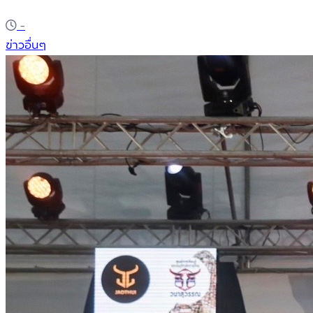
Once Sustainability Award ตอกย้ำศักยภาพ
-
ฝีมือคนไทยกับงานระดับโลกด้วยหัวใจแห่งความ
ข่าวอื่นๆ
ยั่งยืน