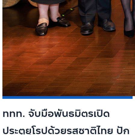
ททท. จับมือพันธมิตรเปิด
ประตูยุโรปด้วยรสชาติไทย ปัก