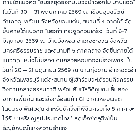
ภายใต้แนวคิด “ลิ้มรสสุดยอดมะม่วงน้ำดอกไม้ บ้านแฮด”
ในวันที่ 30 – 31 พฤษภาคม 2569 ณ เขื่อนอุบลรัตน์
อำเภออุบลรัตน์ จังหวัดขอนแก่น,
สนามที่ 4
ภาคใต้ จัด
ขึ้นภายใต้แนวคิด “เลอค่า กระจูดควนเคร็ง” วันที่ 6-7
มิถุนายน 2569 ณ บ้านวังหอน อำเภอชะอวด จังหวัด
นครศรีธรรมราช และ
สนามที่ 5
ภาคกลาง จัดขึ้นภายใต้
แนวคิด “หนึ่งไม่มีสอง กับกล้วยหอมทองเมืองเพชร” ใน
วันที่ 20 – 21 มิถุนายน 2569 ณ บ้านทุ่งขาม อำเภอชะอำ
จังหวัดเพชรบุรี แต่ละสนาม ผู้เข้าร่วมจะได้ร่วมกิจกรรม
วิ่งท่ามกลางธรรมชาติ พร้อมสัมผัสวิถีชุมชน ลิ้มลอง
อาหารพื้นถิ่น และเลือกซื้อสินค้า GI จากแหล่งผลิต
โดยตรง พิเศษสุด สำหรับนักวิ่งที่พิชิตครบทั้ง 5 ภาค จะ
ได้รับ “เหรียญรูปประเทศไทย” สุดเอ็กซ์คลูซีฟเป็น
สัญลักษณ์แห่งความสำเร็จ