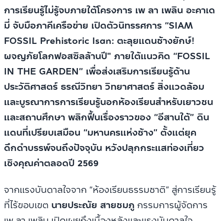
การเรียนรู้ไม่รู้จบภายใต้โครงการ เพ ลา เพลิน อะคาเด
มี่ จับมือภาคีเครือข่าย เปิดตัวนิทรรศการ “SIAM
FOSSIL Prehistoric Isan: ตะลุยแดนช้างยักษ์!
ผจญภัยโลกฟอสซิลล้านปี" ภายใต้แนวคิด “FOSSIL
IN THE GARDEN” เพื่อส่งเสริมการเรียนรู้ด้าน
ประวัติศาสตร์ ธรณีวิทยา วิทยาศาสตร์ สิ่งแวดล้อม
และบูรณาการการเรียนรู้นอกห้องเรียนสำหรับเยาวชน
และสถานศึกษา พลิกฟื้นเรื่องราวของ “อีสานใต้” ดิน
แดนที่เปรียบเสมือน “มหานครแห่งช้าง” ตั้งแต่ยุค
ดึกดำบรรพ์จนถึงปัจจุบัน หวังปลุกกระแสท่องเที่ยว
เชิงคุณค่าตลอดปี 2569
จากแรงบันดาลใจจาก “ห้องเรียนธรรมชาติ” สู่การเรียนรู้
ที่ไร้ขอบเขต
นายประณัย สายชมภู
กรรมการผู้จัดการ
เพ ลา เพลิน เปิดเผยถึงเบื้องหลังและแรงบันดาลใจ