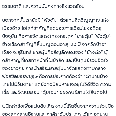
ธรรมชาติ และความมั่นคงทางสิ่งแวดล้อม
นอกจากนั้นเรายังมี “พังตุ้ม” ตัวแทนจิตวิญญาณแห่ง
เมืองช้าง ไฮไลท์สำคัญที่สุดของการเชื่อมโยงอดีตสู่
ปัจจุบัน คือการจัดแสดงโครงกระดูก “ยายตุ้ม” (พังตุ้ม)
ช้างเชือกสำคัญที่สิ้นบุญตอนอายุ 120 ปี จากวัดป่าอา
เจียง จ.สุรินทร์ ยายตุ้มคือสัญลักษณ์ของ “ช้างต่อ” ผู้
กล้าหาญที่เคยทำหน้าที่ในป่าลึก และเป็นศูนย์รวมจิตใจ
ของชาวกูย การนำสรีระยายตุ้มมาจัดแสดงท่ามกลาง
ฟอสซิลบรรพบุรุษ คือการประกาศก้องว่า “ตำนานช้าง
ไทยไม่มีวันตาย” แต่ยังคงมีลมหายใจอยู่ในวิถีชีวิต ความ
เชื่อ และวัฒนธรรม “ตุ้มโฮม” ของคนอีสานใต้สืบต่อไป
ผนึกกำลังเพื่อแผ่นดินเกิด งานนี้เกิดขึ้นจากความร่วมมือ
ของลูกหลานอีสานและภาคีระดับประเทศ ได้แก่ อุทยาน