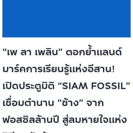
“เพ ลา เพลิน” ตอกย้ำแลนด์
มาร์คการเรียนรู้แห่งอีสาน!
เปิดประตูมิติ “SIAM FOSSIL”
เชื่อมตำนาน “ช้าง” จาก
ฟอสซิลล้านปี สู่ลมหายใจแห่ง