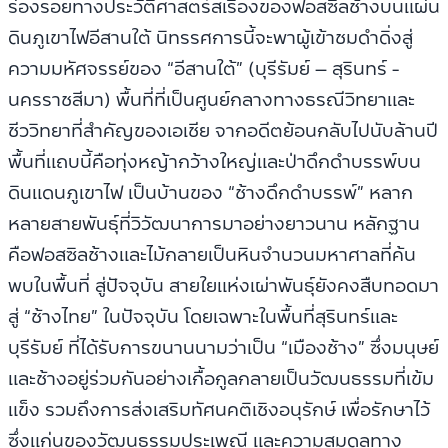
ร่องรอยทางประวัติศาสตร์สเรื่องของฟอสซิลช้างบนแผ่น
ดินภูเขาไฟอีสานใต้ นิทรรศการนี้จะพาผู้เข้าชมดำดิ่งสู่
ความมหัศจรรย์ของ “อีสานใต้” (บุรีรัมย์ – สุรินทร์ -
นครราชสีมา) พื้นที่ที่เป็นศูนย์กลางทางธรณีวิทยาและ
ชีววิทยาที่สำคัญของเอเชีย จากอดีตย้อนกลับไปนับล้านปี
พื้นที่แถบนี้คือทุ่งหญ้ากว้างใหญ่และป่าดึกดำบรรพ์บน
ดินแดนภูเขาไฟ เป็นบ้านของ “ช้างดึกดำบรรพ์” หลาก
หลายสายพันธุ์ที่วิวัฒนาการมาอย่างยาวนาน หลักฐาน
คือฟอสซิลช้างและไม้กลายเป็นหินจำนวนมหาศาลที่ค้น
พบในพื้นที่ สู่ปัจจุบัน สายใยแห่งเผ่าพันธุ์ยังคงสืบทอดมา
สู่ “ช้างไทย” ในปัจจุบัน โดยเฉพาะในพื้นที่สุรินทร์และ
บุรีรัมย์ ที่ได้รับการขนานนามว่าเป็น “เมืองช้าง” ซึ่งมนุษย์
และช้างอยู่ร่วมกันอย่างเกื้อกูลกลายเป็นวัฒนธรรมที่เข้ม
แข็ง รวมถึงการส่งเสริมทัศนคติเชิงอนุรักษ์ เพื่อรักษาไว้
ซึ่งแก่นของวัฒนธรรมประเพณี และความสมดุลทาง