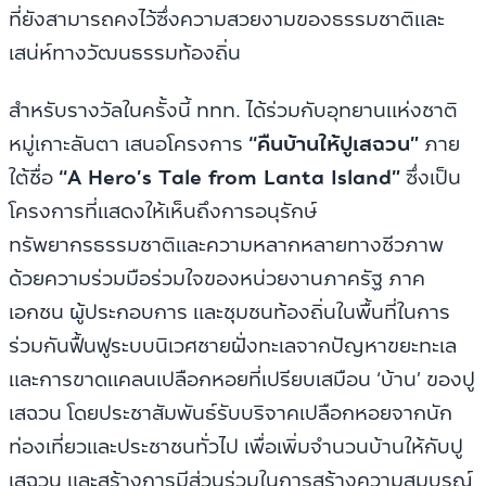
ที่ยังสามารถคงไว้ซึ่งความสวยงามของธรรมชาติและ
เสน่ห์ทางวัฒนธรรมท้องถิ่น
สำหรับรางวัลในครั้งนี้ ททท. ได้ร่วมกับอุทยานแห่งชาติ
หมู่เกาะลันตา เสนอโครงการ
“คืนบ้านให้ปูเสฉวน”
ภาย
ใต้ชื่อ
“A Hero’s Tale from Lanta Island”
ซึ่งเป็น
โครงการที่แสดงให้เห็นถึงการอนุรักษ์
ทรัพยากรธรรมชาติและความหลากหลายทางชีวภาพ
ด้วยความร่วมมือร่วมใจของหน่วยงานภาครัฐ ภาค
เอกชน ผู้ประกอบการ และชุมชนท้องถิ่นในพื้นที่ในการ
ร่วมกันฟื้นฟูระบบนิเวศชายฝั่งทะเลจากปัญหาขยะทะเล
และการขาดแคลนเปลือกหอยที่เปรียบเสมือน ‘บ้าน’ ของปู
เสฉวน โดยประชาสัมพันธ์รับบริจาคเปลือกหอยจากนัก
ท่องเที่ยวและประชาชนทั่วไป เพื่อเพิ่มจำนวนบ้านให้กับปู
เสฉวน และสร้างการมีส่วนร่วมในการสร้างความสมบูรณ์