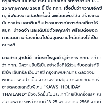
กรุงเทพฯ เป็นครั้งแรกในเมืองไทย ระหว่างวันที่ 13 -
25 พฤษภาคม 2568 นี้ ซึ่ง ททท. เชื่อมั่นว่าความเอ็กซ์
คลูซีฟของงานศิลปะครั้งนี้ จะช่วยเพิ่มสีสัน สร้างแรง
บันดาลใจ และเติมเต็มประสบการณ์การท่องเที่ยวให้
สนุก น่าจดจำ และเต็มไปด้วยคุณค่า พร้อมต่อยอด
การเดินทางท่องเที่ยวไปยังจุดหมายใกล้เคียงได้เป็น
อย่างดี
นางสาว ฐาปนีย์ เกียรติไพบูลย์ ผู้ว่าการ ททท.
กล่าว
ว่า ททท. มีความยินดีเป็นอย่างยิ่งที่ได้ร่วมกับออลไรท์รี
เซิร์ฟ เซ็นทรัล เอ็มบาสซี กรุงเทพมหานคร ตลอดจน
พันธมิตรชั้นนำ เป็นเจ้าภาพสนับสนุนการจัดแสดงทัวร์
อาร์ตคอลเลกชั่นพิเศษ
“KAWS: HOLIDAY
THAILAND”
ซึ่งจะจัดขึ้นในประเทศไทยเป็นครั้งแรก ณ
สนามหลวง ระหว่างวันที่ 13-25 พฤษภาคม 2568 งานนี้