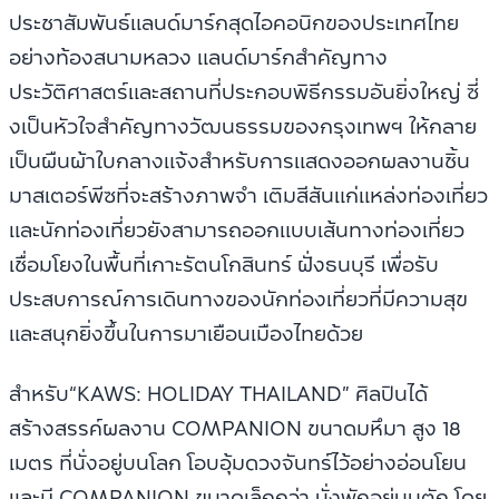
ประชาสัมพันธ์แลนด์มาร์กสุดไอคอนิกของประเทศไทย
อย่างท้องสนามหลวง แลนด์มาร์กสำคัญทาง
ประวัติศาสตร์และสถานที่ประกอบพิธีกรรมอันยิ่งใหญ่ ซี่
งเป็นหัวใจสำคัญทางวัฒนธรรมของกรุงเทพฯ ให้กลาย
เป็นผืนผ้าใบกลางแจ้งสำหรับการแสดงออกผลงานชิ้น
มาสเตอร์พีซที่จะสร้างภาพจำ เติมสีสันแก่แหล่งท่องเที่ยว
และนักท่องเที่ยวยังสามารถออกแบบเส้นทางท่องเที่ยว
เชื่อมโยงในพื้นที่เกาะรัตนโกสินทร์ ฝั่งธนบุรี เพื่อรับ
ประสบการณ์การเดินทางของนักท่องเที่ยวที่มีความสุข
และสนุกยิ่งขึ้นในการมาเยือนเมืองไทยด้วย
สำหรับ“KAWS: HOLIDAY THAILAND” ศิลปินได้
สร้างสรรค์ผลงาน COMPANION ขนาดมหึมา สูง 18
เมตร ที่นั่งอยู่บนโลก โอบอุ้มดวงจันทร์ไว้อย่างอ่อนโยน
และมี COMPANION ขนาดเล็กกว่า นั่งพักอยู่บนตัก โดย