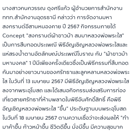
นางสาวกนกวรรณ ดุงศรีแก้ว ผู้อำนวยการสำนักงาน
ททท.สำนักงานอุดรธานี กล่าวว่า การจัดงานมหา
สงกรานต์อีสานหนองคาย ปี 2567 กิจกรรมภายใต้
Concept "สงกรานต์ผ้าขาวม้า สมมาหลวงพ่อพระใส"
เป็นการสืบทอดประเพณี พิธีอัญเชิญหลวงพ่อพระใสและ
แห่สรงน้ำตามอัตลักษณ์ประเพณีโบราณ กับ "ผ้าขาวม้า
มหามงคล" 1 ปีมีเพียงครั้งเดียวซึ่งเป็นพิธีกรรมที่สืบทอด
กันมาอย่างยาวนานของศรัทธาและลูกหลานหลวงพ่อพระ
ใส ในวันที่ 13 เมษายน 2567 มีพิธีอัญเชิญหลวงพ่อพระใส
ลงจากพระอุโบสถ และได้เสนอกิจกรรมส่งเสริมการท่อง
เที่ยวสายศรัทธาที่ห้ามพลาดในพิธีอันศักดิ์สิทธิ์ คือพิธี
อัญเชิญหลวงพ่อพระใส “ขึ้น” ประดิษฐานบนพระอุโบสถ
ในวันที่ 18 เมษายน 2567 ตามความเชื่อว่าจะส่งผลให้ "ทำ
มาค้าขึ้น ก้าวหน้าขึ้น ชีวิตดีขึ้น มั่งมีขึ้น มีความสุขมาก