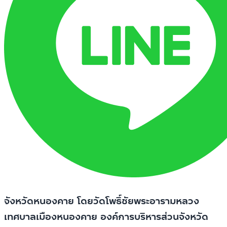
จังหวัดหนองคาย โดยวัดโพธิ์ชัยพระอารามหลวง
เทศบาลเมืองหนองคาย องค์การบริหารส่วนจังหวัด